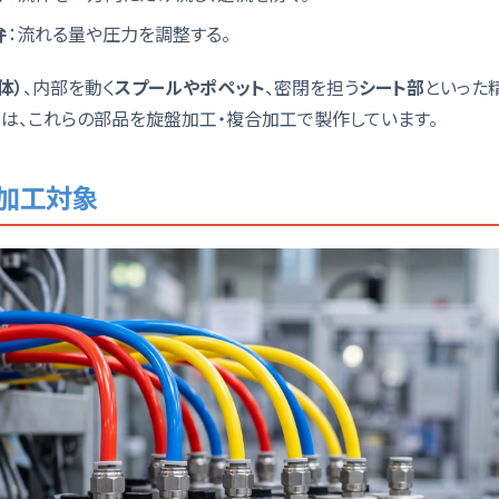
弁
：流れる量や圧力を調整する。
体）
、内部を動く
スプールやポペット
、密閉を担う
シート部
といった
では、これらの部品を旋盤加工・複合加工で製作しています。
加工対象