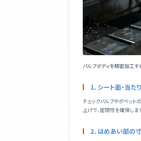
バルブボディを精密加工す
1. シート面・当
チェックバルブやポペット
上げで、密閉性を確保します
2. はめあい部の