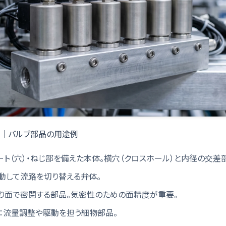
弁｜バルブ部品の用途例
ート（穴）・ねじ部を備えた本体。横穴（クロスホール）と内径の交差
動して流路を切り替える弁体。
たり面で密閉する部品。気密性のための面精度が重要。
：流量調整や駆動を担う細物部品。