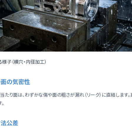
る様子（横穴・内径加工）
たり面の気密性
の当たり面は、わずかな傷や面の粗さが漏れ（リーク）に直結します
。
寸法公差