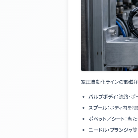
空圧自動化ラインの電磁
バルブボディ
：流路・ポ
スプール
：ボディ内を摺
ポペット／シート
：当
ニードル・プランジャ等