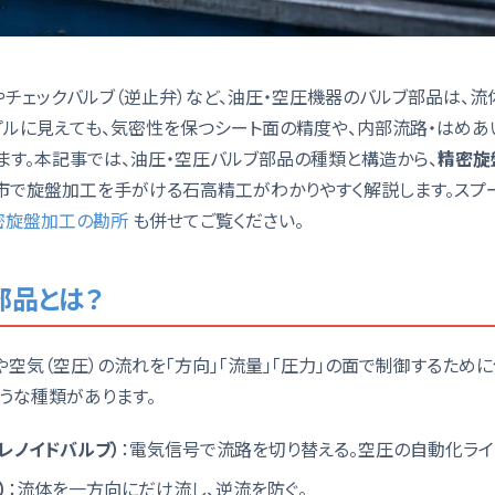
やチェックバルブ（逆止弁）など、油圧・空圧機器のバルブ部品は、
ンプルに見えても、気密性を保つシート面の精度や、内部流路・はめあ
ます。本記事では、油圧・空圧バルブ部品の種類と構造から、
精密旋
市で旋盤加工を手がける石高精工がわかりやすく解説します。スプ
密旋盤加工の勘所
も併せてご覧ください。
部品とは？
や空気（空圧）の流れを「方向」「流量」「圧力」の面で制御するため
うな種類があります。
レノイドバルブ）
：電気信号で流路を切り替える。空圧の自動化ライ
）
：流体を一方向にだけ流し、逆流を防ぐ。